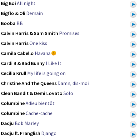
Big Boi
All night
Bigflo & Oli
Demain
Booba
BB
Calvin Harris & Sam Smith
Promises
Calvin Harris
One kiss
Camila Cabello
Havana
Cardi B & Bad Bunny
I Like It
Cecilia Krull
My life is going on
Christine And The Queens
Damn, dis-moi
Clean Bandit & Demi Lovato
Solo
Columbine
Adieu bientôt
Columbine
Cache-cache
Dadju
Bob Marley
Dadju ft. Franglish
Django