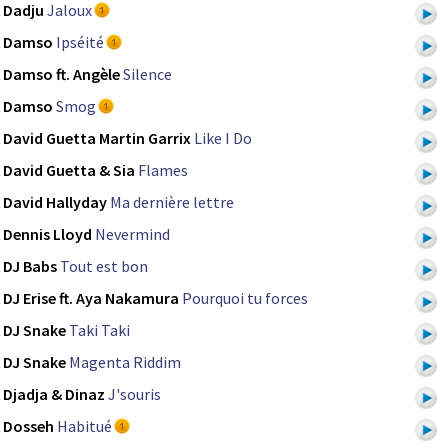
Dadju
Jaloux
Damso
Ipséité
Damso ft. Angèle
Silence
Damso
Smog
David Guetta Martin Garrix
Like I Do
David Guetta & Sia
Flames
David Hallyday
Ma dernière lettre
Dennis Lloyd
Nevermind
DJ Babs
Tout est bon
DJ Erise ft. Aya Nakamura
Pourquoi tu forces
DJ Snake
Taki Taki
DJ Snake
Magenta Riddim
Djadja & Dinaz
J'souris
Dosseh
Habitué