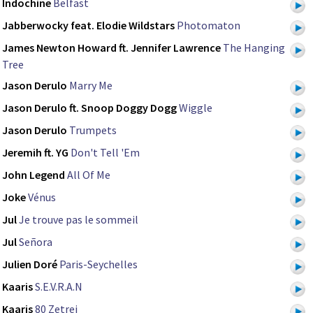
Indochine
Belfast
Jabberwocky feat. Elodie Wildstars
Photomaton
James Newton Howard ft. Jennifer Lawrence
The Hanging
Tree
Jason Derulo
Marry Me
Jason Derulo ft. Snoop Doggy Dogg
Wiggle
Jason Derulo
Trumpets
Jeremih ft. YG
Don't Tell 'Em
John Legend
All Of Me
Joke
Vénus
Jul
Je trouve pas le sommeil
Jul
Señora
Julien Doré
Paris-Seychelles
Kaaris
S.E.V.R.A.N
Kaaris
80 Zetrei