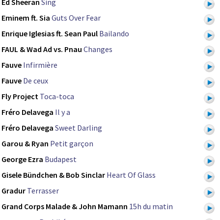
Ed Sheeran
Sing
Eminem ft. Sia
Guts Over Fear
Enrique Iglesias ft. Sean Paul
Bailando
FAUL & Wad Ad vs. Pnau
Changes
Fauve
Infirmière
Fauve
De ceux
Fly Project
Toca-toca
Fréro Delavega
Il y a
Fréro Delavega
Sweet Darling
Garou & Ryan
Petit garçon
George Ezra
Budapest
Gisele Bündchen & Bob Sinclar
Heart Of Glass
Gradur
Terrasser
Grand Corps Malade & John Mamann
15h du matin