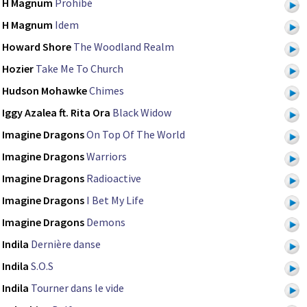
H Magnum
Prohibé
H Magnum
Idem
Howard Shore
The Woodland Realm
Hozier
Take Me To Church
Hudson Mohawke
Chimes
Iggy Azalea ft. Rita Ora
Black Widow
Imagine Dragons
On Top Of The World
Imagine Dragons
Warriors
Imagine Dragons
Radioactive
Imagine Dragons
I Bet My Life
Imagine Dragons
Demons
Indila
Dernière danse
Indila
S.O.S
Indila
Tourner dans le vide