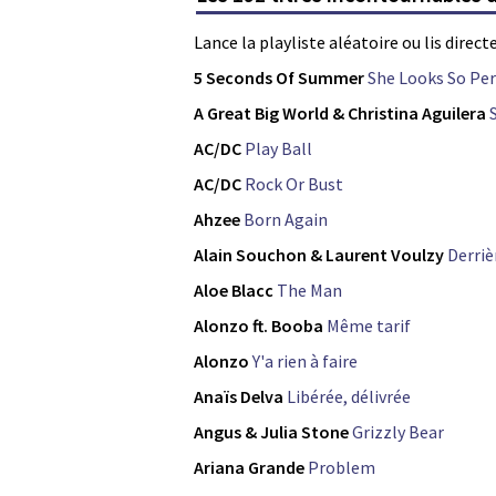
Lance la playliste aléatoire ou lis direc
5 Seconds Of Summer
She Looks So Per
A Great Big World & Christina Aguilera
AC/DC
Play Ball
AC/DC
Rock Or Bust
Ahzee
Born Again
Alain Souchon & Laurent Voulzy
Derriè
Aloe Blacc
The Man
Alonzo ft. Booba
Même tarif
Alonzo
Y'a rien à faire
Anaïs Delva
Libérée, délivrée
Angus & Julia Stone
Grizzly Bear
Ariana Grande
Problem