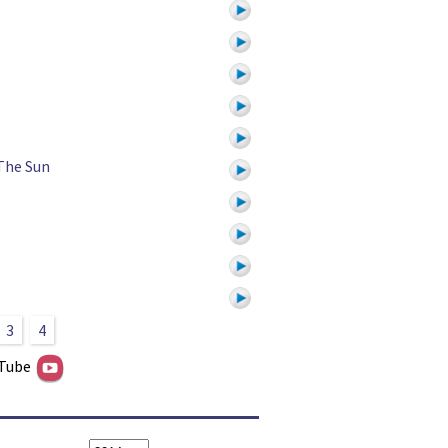
The Sun
3
4
uTube