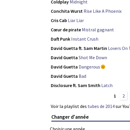
Coldplay
Midnight
Conchita Wurst
Rise Like A Phoenix
Cris Cab
Liar Liar
Cœur de pirate
Mistral gagnant
Daft Punk
Instant Crush
David Guetta ft. Sam Martin
Lovers On 
David Guetta
Shot Me Down
David Guetta
Dangerous
David Guetta
Bad
Disclosure ft. Sam Smith
Latch
1
2
Voir la playlist des
tubes de 2014
sur Yo
Changer d'année
Choisir une année