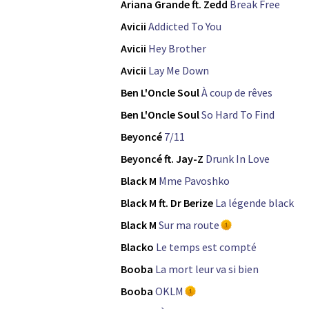
Ariana Grande ft. Zedd
Break Free
Avicii
Addicted To You
Avicii
Hey Brother
Avicii
Lay Me Down
Ben L'Oncle Soul
À coup de rêves
Ben L'Oncle Soul
So Hard To Find
Beyoncé
7/11
Beyoncé ft. Jay-Z
Drunk In Love
Black M
Mme Pavoshko
Black M ft. Dr Berize
La légende black
Black M
Sur ma route
Blacko
Le temps est compté
Booba
La mort leur va si bien
Booba
OKLM