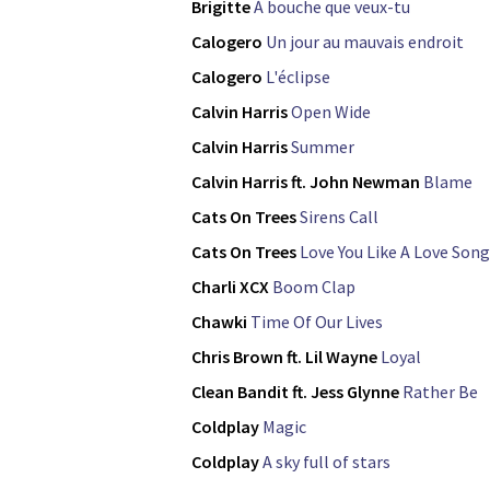
Brigitte
À bouche que veux-tu
Calogero
Un jour au mauvais endroit
Calogero
L'éclipse
Calvin Harris
Open Wide
Calvin Harris
Summer
Calvin Harris ft. John Newman
Blame
Cats On Trees
Sirens Call
Cats On Trees
Love You Like A Love Song
Charli XCX
Boom Clap
Chawki
Time Of Our Lives
Chris Brown ft. Lil Wayne
Loyal
Clean Bandit ft. Jess Glynne
Rather Be
Coldplay
Magic
Coldplay
A sky full of stars