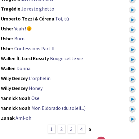
Tragédie
Je reste ghetto
Umberto Tozzi & Cérena
Toi, tú
Usher
Yeah !
Usher
Burn
Usher
Confessions Part II
Wallen ft. Lord Kossity
Bouge cette vie
Wallen
Donna
Willy Denzey
L'orphelin
Willy Denzey
Honey
Yannick Noah
Ose
Yannick Noah
Mon Eldorado (du soleil...)
Zanak
Ami-oh
1
2
3
4
5