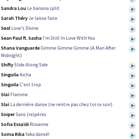
Sandra Lou
Le banana split
Sarah Théry
Je laisse faire
Seal
Love's Divine
Sean Paul ft. Sasha
I'm Still In Love With You
Shana Vanguarde
Gimme Gimme Gimme (A Man After
Midnight)
Shifty
Slide Along Side
Singuila
Aïcha
Singuila
C'est trop
Slaï
Flamme
Slaï
La dernière danse (ne rentre pas chez toi ce soir)
Sniper
Sans (re)pères
Sofia Essaïdi
Roxanne
Soma Riba
Yaka dansé!