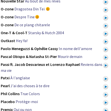
Nouvelle Star
Au bout de mes rêves
O-zone
Dragostea Din Tei
O-zone
Despre Tine
O-zone
De ce plang chitarele
One-T & Cool-T
Starsky & Hutch 2004
Outkast
Hey Ya!
Paolo Meneguzzi & Ophélie Cassy
In nome dell'amore
Pascal Obispo & Natasha St-Pier
Mourir demain
Passi ft. Jacob Desvarieux et Lorenzo Raphael
Reviens dans
ma vie
Patxi
À l'anglaise
Pearl
J'ai des choses à te dire
Phil Collins
True Colors
Placebo
Protège-moi
Premix
Oui ou non