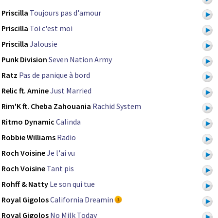
Priscilla
Toujours pas d'amour
Priscilla
Toi c'est moi
Priscilla
Jalousie
Punk Division
Seven Nation Army
Ratz
Pas de panique à bord
Relic ft. Amine
Just Married
Rim'K ft. Cheba Zahouania
Rachid System
Ritmo Dynamic
Calinda
Robbie Williams
Radio
Roch Voisine
Je l'ai vu
Roch Voisine
Tant pis
Rohff & Natty
Le son qui tue
Royal Gigolos
California Dreamin
Royal Gigolos
No Milk Today