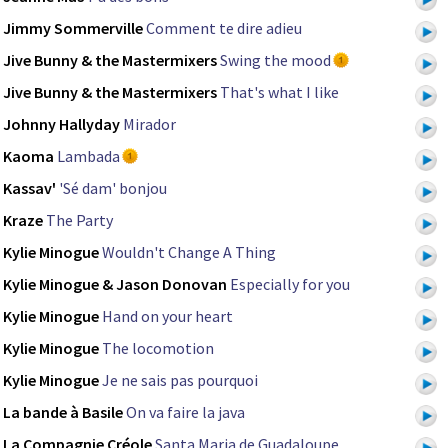
Jimmy Sommerville
Comment te dire adieu
Jive Bunny & the Mastermixers
Swing the mood
Jive Bunny & the Mastermixers
That's what I like
Johnny Hallyday
Mirador
Kaoma
Lambada
Kassav'
'Sé dam' bonjou
Kraze
The Party
Kylie Minogue
Wouldn't Change A Thing
Kylie Minogue & Jason Donovan
Especially for you
Kylie Minogue
Hand on your heart
Kylie Minogue
The locomotion
Kylie Minogue
Je ne sais pas pourquoi
La bande à Basile
On va faire la java
La Compagnie Créole
Santa Maria de Guadaloupe