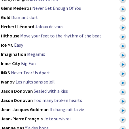
Glenn Medeiros
Never Get Enough Of You
Gold
Diamant dort
Herbert Léonard
Jaloux de vous
Hithouse
Move your feet to the rhythm of the beat
Ice MC
Easy
Imagination
Megamix
Inner City
Big Fun
INXS
Never Tear Us Apart
Ivanov
Les nuits sans soleil
Jason Donovan
Sealed with a kiss
Jason Donovan
Too many broken hearts
Jean-Jacques Goldman
Il changeait la vie
Jean-Pierre François
Je te survivrai
Jeanne Mas
Y'a des bons