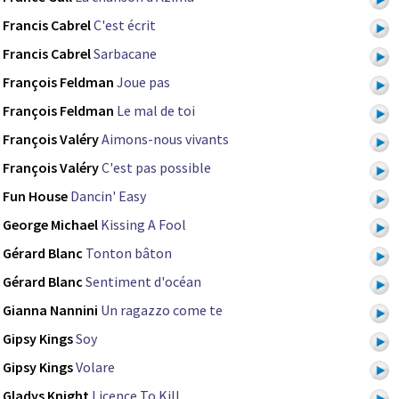
Francis Cabrel
C'est écrit
Francis Cabrel
Sarbacane
François Feldman
Joue pas
François Feldman
Le mal de toi
François Valéry
Aimons-nous vivants
François Valéry
C'est pas possible
Fun House
Dancin' Easy
George Michael
Kissing A Fool
Gérard Blanc
Tonton bâton
Gérard Blanc
Sentiment d'océan
Gianna Nannini
Un ragazzo come te
Gipsy Kings
Soy
Gipsy Kings
Volare
Gladys Knight
Licence To Kill