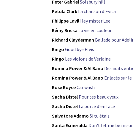
Peter Gabriel
Solsbury hill
Petula Clark
La chanson d'Evita
Philippe Lavil
Hey mister Lee
Rémy Bricka
La vie en couleur
Richard Clayderman
Ballade pour Adeli
Ringo
Good bye Elvis
Ringo
Les violons de Verlaine
Romina Power & Al Bano
Des nuits enti
Romina Power & Al Bano
Enlacés sur le
Rose Royce
Car wash
Sacha Distel
Pour tes beaux yeux
Sacha Distel
La porte d'en face
Salvatore Adamo
Si tu étais
Santa Esmeralda
Don't let me be misu