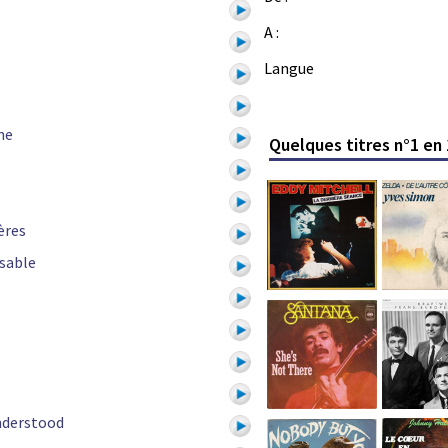
A :
Langue
ne
Quelques titres n°1 en
ères
 sable
nderstood