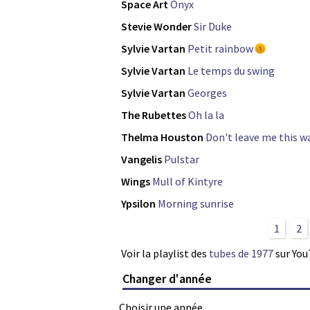
Space Art
Onyx
Stevie Wonder
Sir Duke
Sylvie Vartan
Petit rainbow
Sylvie Vartan
Le temps du swing
Sylvie Vartan
Georges
The Rubettes
Oh la la
Thelma Houston
Don't leave me this w
Vangelis
Pulstar
Wings
Mull of Kintyre
Ypsilon
Morning sunrise
1
2
Voir la playlist des
tubes de 1977
sur Yo
Changer d'année
Choisir une année