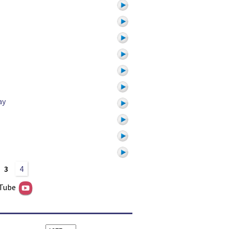
ay
3
4
uTube