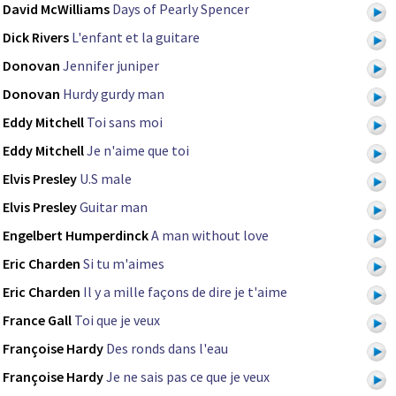
David McWilliams
Days of Pearly Spencer
Dick Rivers
L'enfant et la guitare
Donovan
Jennifer juniper
Donovan
Hurdy gurdy man
Eddy Mitchell
Toi sans moi
Eddy Mitchell
Je n'aime que toi
Elvis Presley
U.S male
Elvis Presley
Guitar man
Engelbert Humperdinck
A man without love
Eric Charden
Si tu m'aimes
Eric Charden
Il y a mille façons de dire je t'aime
France Gall
Toi que je veux
Françoise Hardy
Des ronds dans l'eau
Françoise Hardy
Je ne sais pas ce que je veux