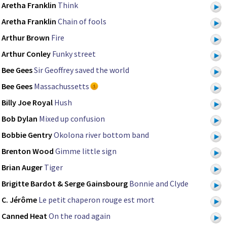
Aretha Franklin
Think
Aretha Franklin
Chain of fools
Arthur Brown
Fire
Arthur Conley
Funky street
Bee Gees
Sir Geoffrey saved the world
Bee Gees
Massachussetts
Billy Joe Royal
Hush
Bob Dylan
Mixed up confusion
Bobbie Gentry
Okolona river bottom band
Brenton Wood
Gimme little sign
Brian Auger
Tiger
Brigitte Bardot & Serge Gainsbourg
Bonnie and Clyde
C. Jérôme
Le petit chaperon rouge est mort
Canned Heat
On the road again