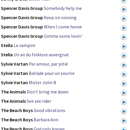
Spencer Davis Group
Somebody help me
Spencer Davis Group
Keep on running
Spencer Davis Group
When I come home
Spencer Davis Group
Gimme some lovin'
Stella
Le vampire
Stella
Un air du folklore auvergnat
Sylvie Vartan
Par amour, par pitié
Sylvie Vartan
Ballade pour un sourire
Sylvie Vartan
Mister John B
The Animals
Don't bring me down
The Animals
See see rider
The Beach Boys
Good vibrations
The Beach Boys
Barbara Ann
The Beach Boys
God only knows